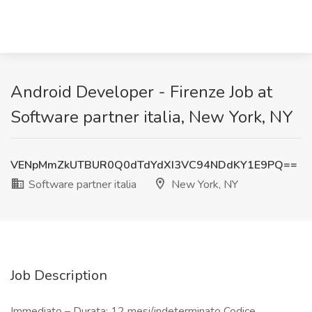
Android Developer - Firenze Job at
Software partner italia, New York, NY
VENpMmZkUTBUR0Q0dTdYdXI3VC94NDdKY1E9PQ==
Software partner italia
New York, NY
Job Description
Immediato – Durata: 12 mesi/indeterminato Codice